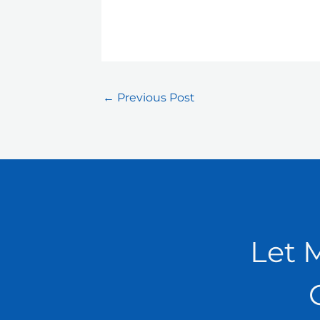
←
Previous Post
Let 