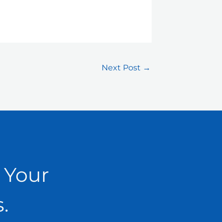
Next Post
→
 Your
.