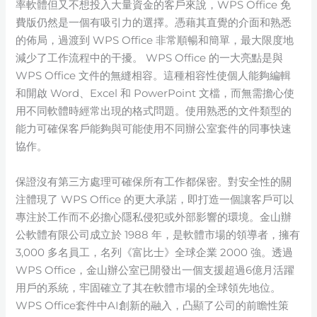
率軟體但又不想投入大量資金的客戶來說，WPS Office 免
費版仍然是一個有吸引力的選擇。憑藉其直覺的介面和熟悉
的佈局，過渡到 WPS Office 非常順暢和簡單，最大限度地
減少了工作流程中的干擾。 WPS Office 的一大亮點是與
WPS Office 文件的無縫相容。這種相容性使個人能夠編輯
和開啟 Word、Excel 和 PowerPoint 文檔，而無需擔心使
用不同軟體時經常出現的格式問題。使用熟悉的文件類型的
能力可確保客戶能夠與可能使用不同辦公室套件的同事快速
協作。
保證沒有第三方處理可確保所有工作都保密。對安全性的關
注體現了 WPS Office 的更大承諾，即打造一個讓客戶可以
專注於工作而不必擔心隱私侵犯或外部影響的環境。金山辦
公軟體有限公司成立於 1988 年，是軟體市場的領導者，擁有
3,000 多名員工，名列《富比士》全球企業 2000 強。透過
WPS Office，金山辦公室已開發出一個支援超過6億月活躍
用戶的系統，牢固確立了其在軟體市場的全球領先地位。
WPS Office套件中AI創新的融入，凸顯了公司的前瞻性策