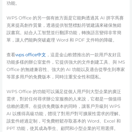
功能。
WPS Office 的另一個有效方面是它能夠透過其 AI 拼字馬賽
克來提高創作質量，透過提供智慧標點符號建議來確保無錯
誤書寫。結合人工智慧並行翻譯功能，轉換語言變得非常簡
單，讓人們能夠突破處理 Word 和 PDF 文件時的障礙。
查看
wps office中文
，這是金山軟體推出的一款用戶友好且
功能多樣的辦公室套件，它提供強大的文件創建工具、與 MS
Office 的無縫兼容性、強大的 AI 功能以及適合從學生到專家
等眾多用戶的免費版本，同時注重安全性和隱私。
WPS Office 的功能可以滿足從個人用戶到大型企業的廣泛
需求，對於任何尋求辦公室服務的人來說，它都是一個值得
信賴的選擇。在提供免費版本的同時，讓客戶升級到 WPS
AI 以獲得高級功能，體現了對用戶對可擴展性需求的理解。
該套件經過定制，可免費輕鬆存取基本的 Word、Excel 和
PPT 功能，使其成為學生、顧問和小型企業的可用選擇。