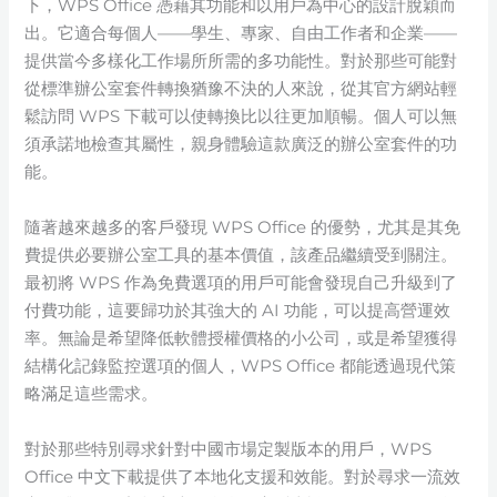
下，WPS Office 憑藉其功能和以用戶為中心的設計脫穎而
出。它適合每個人——學生、專家、自由工作者和企業——
提供當今多樣化工作場所所需的多功能性。對於那些可能對
從標準辦公室套件轉換猶豫不決的人來說，從其官方網站輕
鬆訪問 WPS 下載可以使轉換比以往更加順暢。個人可以無
須承諾地檢查其屬性，親身體驗這款廣泛的辦公室套件的功
能。
隨著越來越多的客戶發現 WPS Office 的優勢，尤其是其免
費提供必要辦公室工具的基本價值，該產品繼續受到關注。
最初將 WPS 作為免費選項的用戶可能會發現自己升級到了
付費功能，這要歸功於其強大的 AI 功能，可以提高營運效
率。無論是希望降低軟體授權價格的小公司，或是希望獲得
結構化記錄監控選項的個人，WPS Office 都能透過現代策
略滿足這些需求。
對於那些特別尋求針對中國市場定製版本的用戶，WPS
Office 中文下載提供了本地化支援和效能。對於尋求一流效