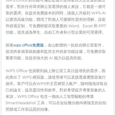
WPS Office 的功能可滿足從個人使用者到大型企業的廣泛
需求，對於任何尋求辦公室選擇的個人來說，它都是一個可
靠的選擇。在提供免費版本的同時，讓個人升級到 WPS AI
以實現高級功能，體現了對個人可擴展性需求的理解。該套
件經過定制，可免費輕鬆存取重要的 Word、Excel 和 PPT
功能，使其成為學生、自由工作者和小型企業的可用選擇。
探索
wps office免費版
，金山軟體的一款綜合辦公室套件，
提供跨多個系統創建和監控文件的多功能設備，可免費存取
重要功能，並提供強大的 AI 能力以提高性能。
WPS Office 也洞察到線上辦公室工具日益增長的需求，因
此推出了 WPS 網頁版，讓使用者可以直接透過瀏覽器進行
操作。客戶可以在WPS中文官網登入帳戶，隨時隨地存取自
己的論文，提高靈活性和效率。對於希望提升專業形象的人
來說，WPS Office 包含一個由人工智慧驅動的專業
SmartHeadshot 工具，可以在短短幾分鐘內將隨意的自拍
照變成工作室品質的頭像。