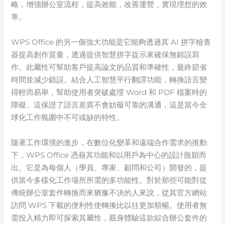
略，增強辦公室流程，提高效能，改善運營，實現理想的效
率。
WPS Office 的另一個強大功能是它能夠透過其 AI 拼字檢查
器提高創作質量，透過提供智慧拼字提示來確保無錯誤寫
作。此屬性可幫助客戶提高論文的品質和準確性，最終節省
時間並減少錯誤。結合人工智慧平行翻譯功能，轉換語言變
得輕而易舉，幫助使用者突破處理 Word 和 PDF 檔案時的
障礙。這保證了語言差異不會妨礙可靠的溝通，這是當今全
球化工作氛圍中不可或缺的特性。
隨著工作環境的進步，在數位化變革和遠端合作需求的推動
下，WPS Office 憑藉其功能和以用戶為中心的設計脫穎而
出。它是為每個人（學員、專家、顧問和公司）開發的，提
供當今多樣化工作場所所需的多功能性。對於那些可能對從
傳統辦公室套件轉換而來猶豫不決的人來說，從其官方網站
訪問 WPS 下載的便利性使轉換比以往更加順暢。使用者無
需投入精力即可探索其屬性，親身體驗這款綜合辦公套件的