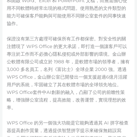
和開啟 Word、Excel 和 PowerPoint 文檔，而無需擔心使
用不同軟體時經常出現的格式問題。使用熟悉的文件類型的
能力可確保客戶能夠與可能使用不同辦公室套件的同事快速
協作。
保證沒有第三方處理可確保所有工作都保密。對安全性的關
注體現了 WPS Office 的更大承諾，即打造一個讓客戶可以
專注於工作而不必擔心隱私侵犯或外部影響的環境。金山辦
公軟體有限公司成立於 1988 年，是軟體市場的領導者，擁有
3,000 多名員工，名列《富比士》全球企業 2000 強。透過
WPS Office，金山辦公室已開發出一個支援超過6億月活躍
用戶的系統，牢固確立了其在軟體市場的全球領先地位。
WPS Office套件中AI創新的融入，凸顯了公司的前瞻性策
略，增強辦公室流程，提高效能，改善運營，實現理想的效
率。
WPS Office 的另一個強大功能是它能夠透過其 AI 拼字檢查
器提高創作質量，透過提供智慧拼字提示來確保無錯誤寫