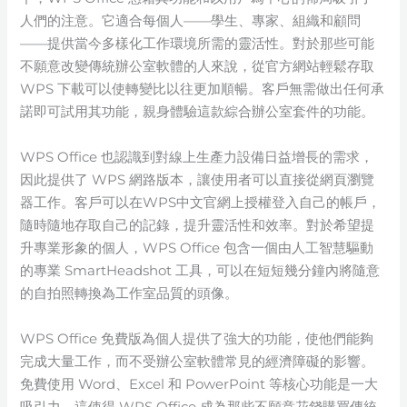
人們的注意。它適合每個人——學生、專家、組織和顧問
——提供當今多樣化工作環境所需的靈活性。對於那些可能
不願意改變傳統辦公室軟體的人來說，從官方網站輕鬆存取
WPS 下載可以使轉變比以往更加順暢。客戶無需做出任何承
諾即可試用其功能，親身體驗這款綜合辦公室套件的功能。
WPS Office 也認識到對線上生產力設備日益增長的需求，
因此提供了 WPS 網路版本，讓使用者可以直接從網頁瀏覽
器工作。客戶可以在WPS中文官網上授權登入自己的帳戶，
隨時隨地存取自己的記錄，提升靈活性和效率。對於希望提
升專業形象的個人，WPS Office 包含一個由人工智慧驅動
的專業 SmartHeadshot 工具，可以在短短幾分鐘內將隨意
的自拍照轉換為工作室品質的頭像。
WPS Office 免費版為個人提供了強大的功能，使他們能夠
完成大量工作，而不受辦公室軟體常見的經濟障礙的影響。
免費使用 Word、Excel 和 PowerPoint 等核心功能是一大
吸引力，這使得 WPS Office 成為那些不願意花錢購買傳統