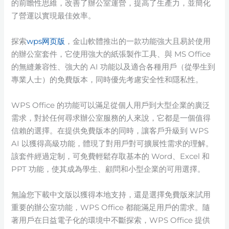
的前瞻性思維，改善了辦公室運營，提高了生產力，並簡化
了營運以實現最佳效率。
探索
wps网页版
，金山軟體推出的一款功能強大且易於使用
的辦公室套件，它使用強大的紙張製作工具、與 MS Office
的無縫兼容性、強大的 AI 功能以及適合各種用戶（從學生到
專業人士）的免費版本，同時優先考慮安全性和隱私性。
WPS Office 的功能可以滿足從個人用戶到大型企業的廣泛
需求，對於任何尋求辦公室服務的人來說，它都是一個值得
信賴的選擇。在提供免費版本的同時，讓客戶升級到 WPS
AI 以獲得高級功能，體現了對用戶對可擴展性需求的理解。
該套件經過定制，可免費輕鬆存取基本的 Word、Excel 和
PPT 功能，使其成為學生、顧問和小型企業的可用選擇。
無論您下載中文版以獲得本地支持，還是選擇免費版來試用
重要的辦公室功能，WPS Office 都能滿足用戶的需求。隨
著用戶在日益電子化的環境中不斷探索，WPS Office 提供