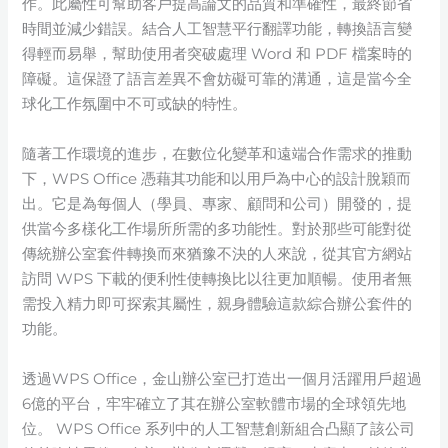
作。此屬性可幫助客戶提高論文的品質和準確性，最終節省
時間並減少錯誤。結合人工智慧平行翻譯功能，轉換語言變
得輕而易舉，幫助使用者突破處理 Word 和 PDF 檔案時的
障礙。這保證了語言差異不會妨礙可靠的溝通，這是當今全
球化工作氛圍中不可或缺的特性。
隨著工作環境的進步，在數位化變革和遠端合作需求的推動
下，WPS Office 憑藉其功能和以用戶為中心的設計脫穎而
出。它是為每個人（學員、專家、顧問和公司）開發的，提
供當今多樣化工作場所所需的多功能性。對於那些可能對從
傳統辦公室套件轉換而來猶豫不決的人來說，從其官方網站
訪問 WPS 下載的便利性使轉換比以往更加順暢。使用者無
需投入精力即可探索其屬性，親身體驗這款綜合辦公套件的
功能。
透過WPS Office，金山辦公室已打造出一個月活躍用戶超過
6億的平台，牢牢確立了其在辦公室軟體市場的全球領先地
位。 WPS Office 系列中的人工智慧創新組合凸顯了該公司