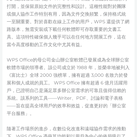
打開，並保留原始文件的完整性和設計。這種性能對於團隊
或個人協作工作特別有用，因為文件交換頻繁，保持格式統
一至關重要。對於喜歡在線上工作的用戶，WPS 還提供了網
路版本，無需安裝或下載任何軟體即可存取重要的文書工
具。這項特性確保個人幾乎可以在任何地方開展工作，這在
當今高度移動的工作文化中尤其有益。
WPS Office的母公司金山辦公室軟體已發展成為全球辦公室
軟體市場的領導者。該公司成立於 1988 年，並榮幸地被列入
《富比士》全球 2000 強榜單，擁有超過 3,000 名致力於發
展和個人成就的員工。 WPS Office 擁有超過 6 億月活躍用
戶，已證明自己是滿足眾多辦公室需求的可靠且值得信賴的
系統。該系列的工具——Writer、PDF、討論和電子表格
——旨在提高全球用戶的效率和效益，促進更好的「辦公室
平台服務」。
隨著工作場所的進步，在數位化改進和遠端協作需求的推動
下，WPS Office 憑藉其功能和以用戶為中心的佈局吸引了