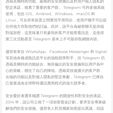
憑藉其獨特的功能、嚴格的安全措施以及對用戶個人隱私的
堅定承諾，積累了重要的客戶群。 Telegram 可跨多個系統
使用，包括 iOS、Android、Windows、macOS 和
Linux，可在所有裝置之間實現平滑同步，使用戶幾乎可以從
任何地方存取他們的討論。此外，該平台為秘密聊天提供端
對端加密，這意味著只有參與的客戶才能查看訊息，這使得
第三次活動甚至 Telegram 基本上不可能存取網路內容。
儘管有來自 WhatsApp、Facebook Messenger 和 Signal
等其他各種成熟訊息平台的強勁競爭對手，但 Telegram 仍
憑藉其獨特的功能組合、無與倫比的安全措施和以用戶為中
心的策略，穩住了自己的陣地。憑藉其快速擴大的客戶群、
尖端的功能以及對個人隱私的堅定奉獻，Telegram 已將自
己發展成為全球即時通訊應用程式的強大競爭者。
安全愛好者通常稱讚 Telegram 的開放性和對安全的承諾。
2014 年，該公司公佈了一項加密賞金計劃，要求安全專家破
解他們的安全措施。儘管有人對其獨家加密提出異議，但該