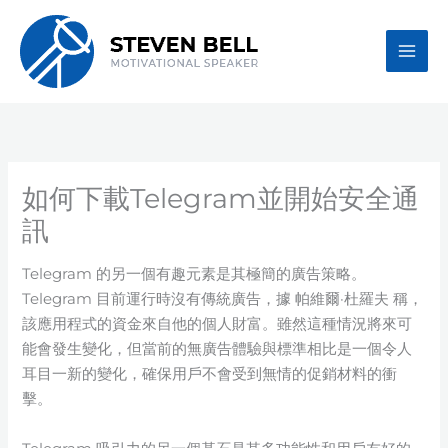
Skip
to
content
如何下載Telegram並開始安全通
訊
Telegram 的另一個有趣元素是其極簡的廣告策略。
Telegram 目前運行時沒有傳統廣告，據 帕維爾·杜羅夫 稱，
該應用程式的資金來自他的個人財富。雖然這種情況將來可
能會發生變化，但當前的無廣告體驗與標準相比是一個令人
耳目一新的變化，確保用戶不會受到無情的促銷材料的衝
擊。