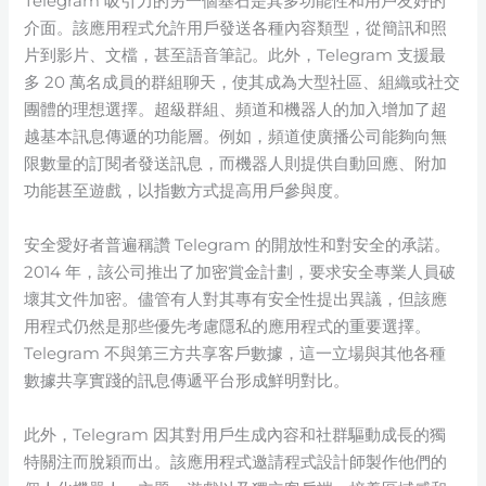
Telegram 吸引力的另一個基石是其多功能性和用戶友好的
介面。該應用程式允許用戶發送各種內容類型，從簡訊和照
片到影片、文檔，甚至語音筆記。此外，Telegram 支援最
多 20 萬名成員的群組聊天，使其成為大型社區、組織或社交
團體的理想選擇。超級群組、頻道和機器人的加入增加了超
越基本訊息傳遞的功能層。例如，頻道使廣播公司能夠向無
限數量的訂閱者發送訊息，而機器人則提供自動回應、附加
功能甚至遊戲，以指數方式提高用戶參與度。
安全愛好者普遍稱讚 Telegram 的開放性和對安全的承諾。
2014 年，該公司推出了加密賞金計劃，要求安全專業人員破
壞其文件加密。儘管有人對其專有安全性提出異議，但該應
用程式仍然是那些優先考慮隱私的應用程式的重要選擇。
Telegram 不與第三方共享客戶數據，這一立場與其他各種
數據共享實踐的訊息傳遞平台形成鮮明對比。
此外，Telegram 因其對用戶生成內容和社群驅動成長的獨
特關注而脫穎而出。該應用程式邀請程式設計師製作他們的