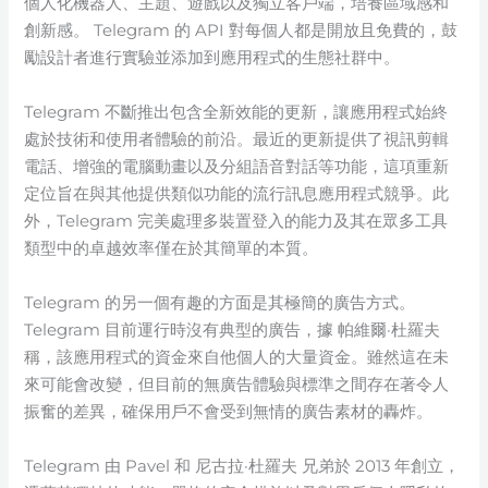
個人化機器人、主題、遊戲以及獨立客戶端，培養區域感和
創新感。 Telegram 的 API 對每個人都是開放且免費的，鼓
勵設計者進行實驗並添加到應用程式的生態社群中。
Telegram 不斷推出包含全新效能的更新，讓應用程式始終
處於技術和使用者體驗的前沿。最近的更新提供了視訊剪輯
電話、增強的電腦動畫以及分組語音對話等功能，這項重新
定位旨在與其他提供類似功能的流行訊息應用程式競爭。此
外，Telegram 完美處理多裝置登入的能力及其在眾多工具
類型中的卓越效率僅在於其簡單的本質。
Telegram 的另一個有趣的方面是其極簡的廣告方式。
Telegram 目前運行時沒有典型的廣告，據 帕維爾·杜羅夫
稱，該應用程式的資金來自他個人的大量資金。雖然這在未
來可能會改變，但目前的無廣告體驗與標準之間存在著令人
振奮的差異，確保用戶不會受到無情的廣告素材的轟炸。
Telegram 由 Pavel 和 尼古拉·杜羅夫 兄弟於 2013 年創立，