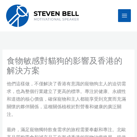
Skip
to
content
食物敏感對貓狗的影響及香港的
解決方案
他們這樣做，不僅解決了香港有意識的寵物狗主人的迫切需
求，也為整個行業建立了更高的標準。專注於健康、永續性
和道德的核心價值，確保寵物和主人都能享受到充實而充滿
關懷的夥伴關係，這種關係植根於對營養和健康的廣泛關
注。
最終，滿足寵物獨特飲食需求的旅程需要奉獻和專注。北歐