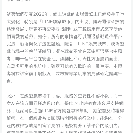
隨著我們研究2026年，線上遊戲的市場實際上已經發生了重
大變化，特別是「LINE娛樂城市」的出現。隨著通信科技的
迅速發展，玩家不再需要尋找網址或下載應用程式來享受他
們喜愛的遊戲。如今，所有的事情都可以通過移動通信平台
完成，顯著簡化了遊戲體驗。隨著「LINE娛樂城市」成為遊
戲市場中的熱門關鍵詞，潛在玩家不禁在眾多可選平台中思
考，哪一個平台在安全性、娛樂性和可靠性方面脫穎而出。
在眾多可用的系統中，確定可信的與欺詐的非常重要。本博
客將探討當前市場狀況，並根據專業玩家的見解確定關鍵平
台。
此外，在線遊戲市場中，客戶服務的重要性不容小覷，而千
女友在這方面同樣表現出色。提供24小時的實時客戶支持網
絡，玩家可以通過LINE官方帳號尋求幫助，期望能及時獲得
解答。在一個經常被長回應時間困擾的行業中，能夠在一分
鐘內獲得協助是相當罕見的，無疑提升了該平台的吸引力。
這種服務質量促進了信任，並向玩家保證他們的問題將迅速