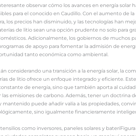
nteresante observar cómo los avances en energía solar 
bles para el conocido en Caudillo. Con el aumento de l
ra, los precios han disminuido, y las tecnologías han mej
baterías de litio sean una opción prudente no solo para gr
domésticos. Adicionalmente, los gobiernos de muchos pa
 programas de apoyo para fomentar la admisión de energía
portunidad tanto económica como ambiental.
tán considerando una transición a la energía solar, la c
erías de litio ofrece un enfoque integrado y eficiente. Est
constante de energía, sino que también aporta al cuida
r las emisiones de carbono. Además, tener un doctrina de
mantenido puede añadir valía a las propiedades, convir
ológicamente, sino igualmente financieramente intelige
tensilios como inversores, paneles solares y bateríFigura