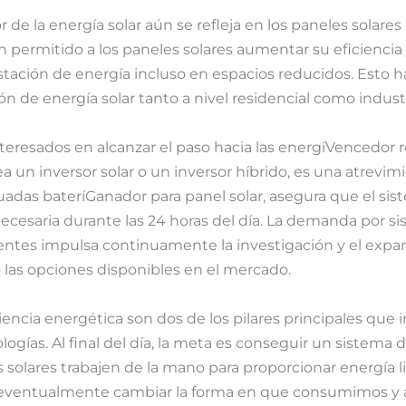
r de la energía solar aún se refleja en los paneles solares
 permitido a los paneles solares aumentar su eficiencia 
ación de energía incluso en espacios reducidos. Esto ha
n de energía solar tanto a nivel residencial como industr
teresados en alcanzar el paso hacia las energíVencedor 
a un inversor solar o un inversor híbrido, es una atrevimi
das bateríGanador para panel solar, asegura que el sis
necesaria durante las 24 horas del día. La demanda por s
gentes impulsa continuamente la investigación y el expan
as opciones disponibles en el mercado.
iciencia energética son dos de los pilares principales que 
logías. Al final del día, la meta es conseguir un sistema d
s solares trabajen de la mano para proporcionar energía l
 eventualmente cambiar la forma en que consumimos 