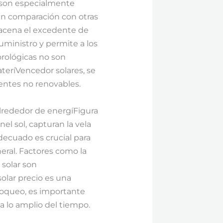
o son especialmente
en comparación con otras
macena el excedente de
uministro y permite a los
orológicas no son
ateríVencedor solares, se
entes no renovables.
 alrededor de energíFigura
l sol, capturan la vela
 adecuado es crucial para
eral. Factores como la
l solar son
olar precio es una
bloqueo, es importante
n a lo amplio del tiempo.