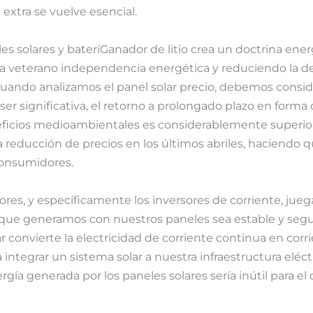
extra se vuelve esencial.
s solares y bateríGanador de litio crea un doctrina en
na veterano independencia energética y reduciendo la d
. Cuando analizamos el panel solar precio, debemos consi
 ser significativa, el retorno a prolongado plazo en form
neficios medioambientales es considerablemente superior
 reducción de precios en los últimos abriles, haciendo
consumidores.
rsores, y específicamente los inversores de corriente, jue
 que generamos con nuestros paneles sea estable y segu
r convierte la electricidad de corriente continua en corrie
integrar un sistema solar a nuestra infraestructura eléct
rgía generada por los paneles solares sería inútil para el