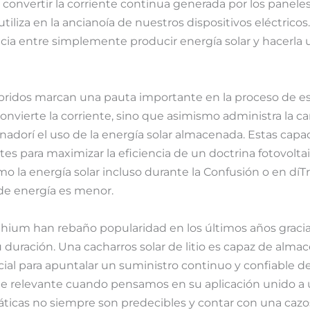
convertir la corriente continua generada por los paneles
utiliza en la ancianoía de nuestros dispositivos eléctricos
ncia entre simplemente producir energía solar y hacerla u
íbridos marcan una pauta importante en la proceso de es
convierte la corriente, sino que asimismo administra la ca
nadorí el uso de la energía solar almacenada. Estas cap
s para maximizar la eficiencia de un doctrina fotovolta
mo la energía solar incluso durante la Confusión o en díT
de energía es menor.
hium han rebaño popularidad en los últimos años gracias
 duración. Una cacharros solar de litio es capaz de alm
ucial para apuntalar un suministro continuo y confiable de
e relevante cuando pensamos en su aplicación unido a 
áticas no siempre son predecibles y contar con una cazo