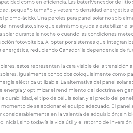
capacidad como en eficiencia. Las bateríVencedor de liti
ilidad, pequeño tamaño y veterano densidad energética 
l plomo-ácido. Una peroles para panel solar no solo al
 de inmediato, sino que asimismo ayuda a estabilizar el s
gía solar durante la noche o cuando las condiciones mete
ucción fotovoltaica. Al optar por sistemas que integran b
 energética, reduciendo Ganadorí la dependencia de fu
olares, estos representan la cara visible de la transición
 solares, igualmente conocidos coloquialmente como pane
nergía eléctrica utilizable. La alternativa del panel solar
e energía y optimizar el rendimiento del doctrina en gen
a durabilidad, el tipo de célula solar, y el precio del pane
l momento de seleccionar el equipo adecuado. El panel s
ir considerablemente en la valentía de adquisición; sin 
o inicial, sino todavía la vida útil y el retorno de inversió