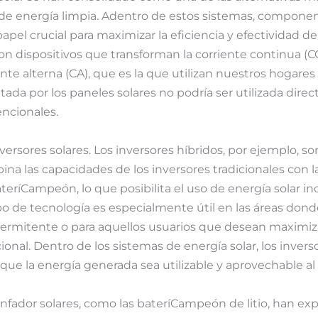
de energía limpia. Adentro de estos sistemas, componen
papel crucial para maximizar la eficiencia y efectividad de
on dispositivos que transforman la corriente continua (C
ente alterna (CA), que es la que utilizan nuestros hogares
ptada por los paneles solares no podría ser utilizada dire
encionales.
nversores solares. Los inversores híbridos, por ejemplo, s
a las capacidades de los inversores tradicionales con 
ríCampeón, lo que posibilita el uso de energía solar inc
ipo de tecnología es especialmente útil en las áreas dond
termitente o para aquellos usuarios que desean maximi
ional. Dentro de los sistemas de energía solar, los inver
 que la energía generada sea utilizable y aprovechable a
riunfador solares, como las bateríCampeón de litio, han 