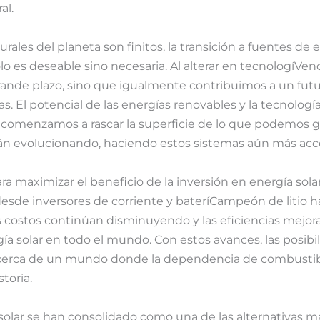
al.
rales del planeta son finitos, la transición a fuentes de
 es deseable sino necesaria. Al alterar en tecnologíVenc
ande plazo, sino que igualmente contribuimos a un futu
s. El potencial de las energías renovables y la tecnología
omenzamos a rascar la superficie de lo que podemos gan
n evolucionando, haciendo estos sistemas aún más acces
ara maximizar el beneficio de la inversión en energía sola
esde inversores de corriente y bateríCampeón de litio h
s costos continúan disminuyendo y las eficiencias mejora
ía solar en todo el mundo. Con estos avances, las posibil
erca de un mundo donde la dependencia de combustible
storia.
solar se han consolidado como una de las alternativas má