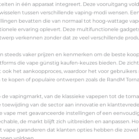
iteiten in één apparaat integreert. Deze vooruitgang vol
wisselen tussen verschillende vaping-modi wensen. Een 
ellingen bevatten die van normaal tot hoog-wattage v
ionele ervaring oplevert. Deze multifunctionele gadget
twerp verkennen zonder dat ze veel verschillende pro
 steeds vaker prijzen en kenmerken om de beste koopje
tforms die vape günstig kaufen-keuzes bieden. De zicht
 ook het aankoopproces, waardoor het voor gebruikers
te kopen of populaire ontwerpen zoals de RandM Torn
op de vapingmarkt, van de klassieke vapepen tot de tor
e toewijding van de sector aan innovatie en klanttevred
me vape met geavanceerde instellingen of een eenvoudi
echable, de markt blijft zich uitbreiden en aanpassen.
t vape garanderen dat klanten opties hebben die zowel
nnen voldoen.