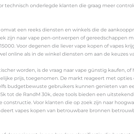
oor technisch onderlegde klanten die graag meer contr
 omvat een reeks diensten en winkels die de aankoopp
oek zijn naar vape pen-ontwerpen of gereedschappen m
5000. Voor degenen die liever vape kopen of vapes krij
wel online als in de winkel diensten om aan de keuzes va
ischer worden, is de vraag naar vape günstig kaufen, of
ijke prijs, toegenomen. De markt reageert met opties d
elfs budgetbewuste gebruikers kunnen genieten van e
15k tot de RandM 30k, deze tools bieden een uitsteken
e constructie. Voor klanten die op zoek zijn naar hoog
andeert vapes kopen van betrouwbare bronnen betrouw