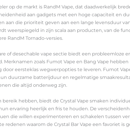
eler op de markt is RandM Vape, dat daadwerkelijk bred
cheidenheid aan gadgets met een hoge capaciteit en du
en aan die prioriteit geven aan een lange levensduur v
t weerspiegeld in zijn scala aan producten, van de f
ere RandM Tornado-versies.
are of desechable vape sectie biedt een probleemloze e
. Merknamen zoals Fumot Vape en Bang Vape hebben 
g door eersteklas wegwerpopties te leveren. Fumot Va
n duurzame batterijduur en regelmatige smaakresulta
nen die altijd onderweg zijn.
n bereik hebben, biedt de Crystal Vape smaken individu
n ervaring heerlijk en fris te houden. De verscheiden
iduen die willen experimenteren en schakelen tussen vers
ste redenen waarom de Crystal Bar Vape een favoriet is