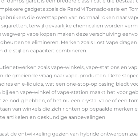
 of dampsigaret, is een bredere classificatie die bestaat
mplexere gadgets zoals de RandM Tornado-serie en Tor
rt gebruikers die overstappen van normaal roken naar vap
n sigaretten, terwijl gevaarlijke chemicaliën worden verm
ls wegwerp vape kopen maken deze verschuiving eenvo
adbeurten te elimineren. Merken zoals Lost Vape dragen 
 die stijl en capaciteit combineren.
butienetwerken zoals vape-winkels, vape-stations en vapa-
n de groeiende vraag naar vape-producten. Deze stopc
oires en e-liquids, wat een one-stop-oplossing biedt voo
bij een vape-winkel of vape-station maakt het voor geb
 ze nodig hebben, of het nu een crystal vape of een tor
taan van winkels die zich richten op bepaalde merken e
e artikelen en deskundige aanbevelingen.
aast de ontwikkeling gezien van hybride ontwerpen zoals