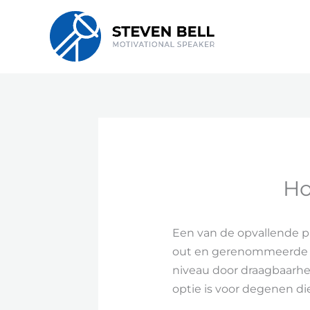
Skip
to
content
Ho
Een van de opvallende pr
out en gerenommeerde eff
niveau door draagbaarhe
optie is voor degenen di