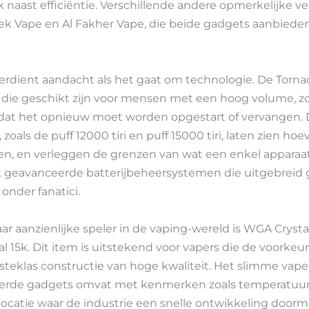
k naast efficiëntie. Verschillende andere opmerkelijke 
ek Vape en Al Fakher Vape, die beide gadgets aanbieden 
erdient aandacht als het gaat om technologie. De Torna
die geschikt zijn voor mensen met een hoog volume, zo
dat het opnieuw moet worden opgestart of vervangen. 
zoals de puff 12000 tiri en puff 15000 tiri, laten zien h
en, en verleggen de grenzen van wat een enkel apparaat
 geavanceerde batterijbeheersystemen die uitgebreid 
 onder fanatici.
aanzienlijke speler in de vaping-wereld is WGA Crystal
al 15k. Dit item is uitstekend voor vapers die de voorke
rsteklas constructie van hoge kwaliteit. Het slimme vap
erde gadgets omvat met kenmerken zoals temperatuur
e locatie waar de industrie een snelle ontwikkeling doo