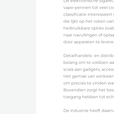
De elektronische sigaret,
vape-pennen tot veel co
classificatie interessee
die lijkt op het roken va
herbruikbare opties zoa
naar navullingen of opla
door apparaten te leveren
Detailhandels- en distri
belang om te voldoen aa
scala aan gadgets, access
Het gemak van winkelen 
om precies te vinden wat
Bovendien zorgt het bes
toegang hebben tot echt
De industrie heeft daarn