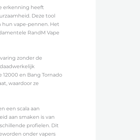
e erkenning heeft
urzaamheid. Deze tool
an hun vape-pennen. Het
undamentele RandM Vape
rvaring zonder de
daadwerkelijk
pe 12000 en Bang Tornado
at, waardoor ze
en een scala aan
heid aan smaken is van
chillende profielen. Dit
 geworden onder vapers