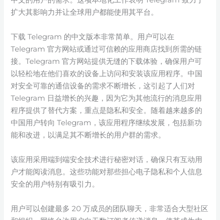
扩大其影响力并让全球用户都能使用其平台。
下载 Telegram 的中文版本非常简单。用户可以在
Telegram 官方网站或通过可信赖的应用商店找到所需的链
接。Telegram 官方网站提供无缝的下载体验，确保用户可
以轻松地在他们喜欢的设备上访问和安装该应用程序。中国
对安全可靠的通信设备的需求不断增长，这引起了人们对
Telegram 日益增长的兴趣，因为它为其他流行的消息应用
程序提供了替代方案，重点是隐私和安全。随着越来越多的
中国用户转向 Telegram，该应用程序继续发展，包括新功
能和改进，以满足其不断增长的用户群的需求。
该应用采用端到端安全技术进行秘密对话，确保只有互动用
户才能阅读消息。这些功能对那些担心电子隐私和个人信息
安全的用户特别有吸引力。
用户可以创建最多 20 万成员的团队聊天，非常适合大型社区