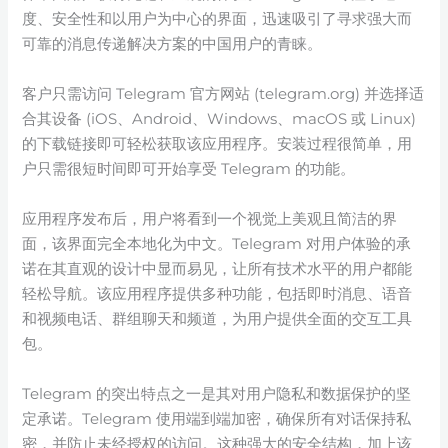
度、安全性和以用户为中心的界面，迅速吸引了寻求强大而
可靠的消息传递解决方案的中国用户的青睐。
客户只需访问 Telegram 官方网站 (telegram.org) 并选择适
合其设备 (iOS、Android、Windows、macOS 或 Linux)
的下载链接即可轻松获取该应用程序。安装过程很简单，用
户只需很短时间即可开始享受 Telegram 的功能。
应用程序发布后，用户将看到一个视觉上美观且简洁的界
面，该界面完全本地化为中文。Telegram 对用户体验的承
诺在其直观的设计中显而易见，让所有技术水平的用户都能
轻松导航。该应用程序提供多种功能，包括即时消息、语音
和视频电话、群组聊天和频道，为用户提供全面的交互工具
包。
Telegram 的突出特点之一是其对用户隐私和数据保护的坚
定承诺。Telegram 使用端到端加密，确保所有对话保持私
密，并防止未经授权的访问。这种强大的安全结构，加上该