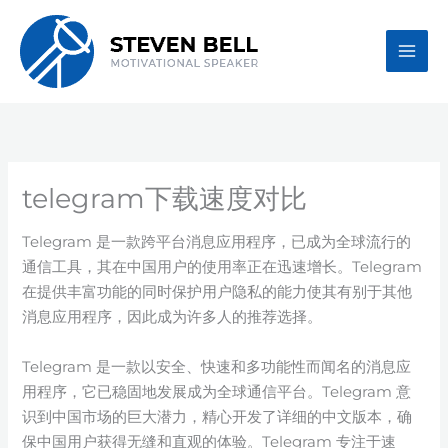
Skip
to
content
telegram下载速度对比
Telegram 是一款跨平台消息应用程序，已成为全球流行的
通信工具，其在中国用户的使用率正在迅速增长。Telegram
在提供丰富功能的同时保护用户隐私的能力使其有别于其他
消息应用程序，因此成为许多人的推荐选择。
Telegram 是一款以安全、快速和多功能性而闻名的消息应
用程序，它已稳固地发展成为全球通信平台。Telegram 意
识到中国市场的巨大潜力，精心开发了详细的中文版本，确
保中国用户获得无缝和直观的体验。Telegram 专注于速