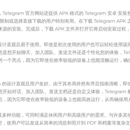
legram 官方网站还提供 APK 格式的 Telegram 安卓 安
y 商店限制或选择直接下载的用户特别有用。在下载 Telegram A
源的安装。完成后，下载 APK 文件并打开它将启动安装过程
m 的设计直观且易于使用。即使是初次使用的用户也可以轻松使用
是想开始聊天、加入团队、发送文件还是个性化您的体验，Tele
另一个亮点，因为它即使在效率较低的设备上也能流畅运行，确
ram 的设计直观且用户友好。由于其布局井然有序且指南清晰，
开始对话、加入团队、发送文档还是自定义体验，Telegram
点，因为它即使在效率较低的设备上也能高效运行，从而确保用
势在于其多种功能，可同时满足休闲用户和高级用户的需求。与许多
件类型，使用户可以发送从简单的消息和照片到 PDF 和档案等复