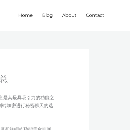
Home
Blog
About
Contact
汇总
信息是其最具吸引力的功能之
端到端加密进行秘密聊天的选
响应速度和详细的功能集合而闻