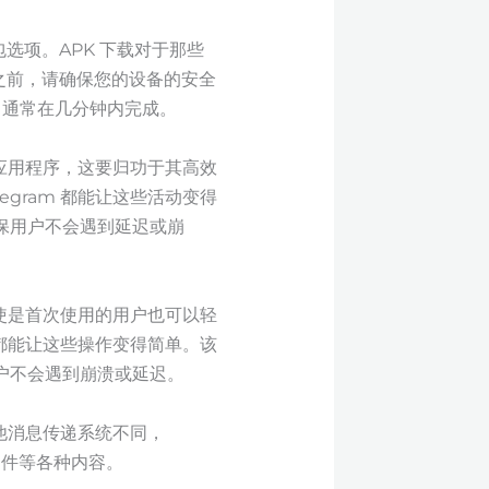
装包选项。APK 下载对于那些
PK 之前，请确保您的设备的安全
，通常在几分钟内完成。
该应用程序，这要归功于其高效
gram 都能让这些活动变得
保用户不会遇到延迟或崩
即使是首次使用的用户也可以轻
 都能让这些操作变得简单。该
户不会遇到崩溃或延迟。
其他消息传递系统不同，
杂文件等各种内容。