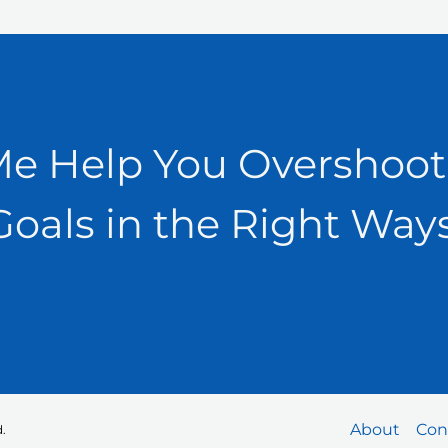
Me Help You Overshoot
Goals in the Right Ways
About
Con
.