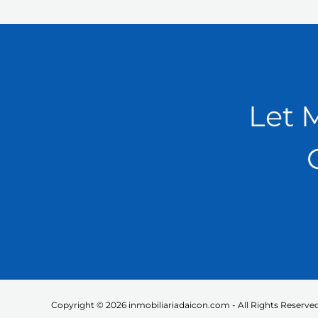
Let 
Copyright © 2026 inmobiliariadaicon.com - All Rights Reserved