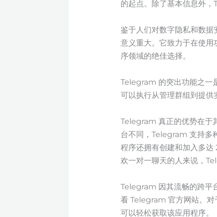
的起点。除了基本信息外，T
鉴于人们对数字隐私和数据安
意义重大。它致力于在使用
序领域的绝佳选择。
Telegram 的突出功能
可以执行从管理群组到提供
Telegram 真正的优
台不同，Telegram 
程序还拥有创建和加入多达 
欢一对一聊天的人来说，Te
Telegram 因其流畅的
看 Telegram 官方网站。
可以轻松获取该应用程序。